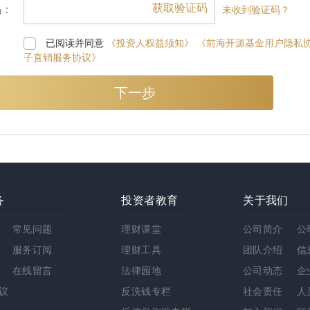
获取验证码
码：
未收到验证码？
已阅读并同意
《投资人权益须知》
《前海开源基金用户隐私
子直销服务协议》
务
投资者教育
关于我们
常见问题
理财课堂
公司简介
公
服务订阅
理财工具
团队介绍
信
在线留言
法律园地
公司动态
企
议
反洗钱专栏
社会责任
人